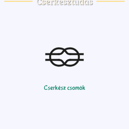
Cserkésztudás
Cserkész csomók